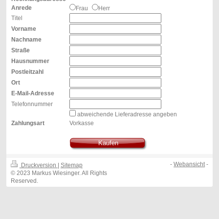
Anrede
Frau
Herr
Titel
Vorname
Nachname
Straße
Hausnummer
Postleitzahl
Ort
E-Mail-Adresse
Telefonnummer
abweichende Lieferadresse angeben
Zahlungsart
Vorkasse
Kaufen
-
Webansicht
-
Druckversion
|
Sitemap
© 2023 Markus Wiesinger. All Rights
Reserved.